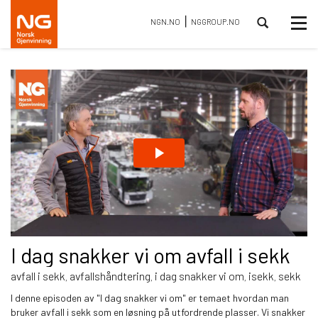
⎮
Tog
NGN.NO
NGGROUP.NO
nav
I dag snakker vi om avfall i sekk
avfall i sekk
avfallshåndtering
i dag snakker vi om
isekk
sekk
,
,
,
,
I denne episoden av "I dag snakker vi om" er temaet hvordan man
bruker avfall i sekk som en løsning på utfordrende plasser. Vi snakker