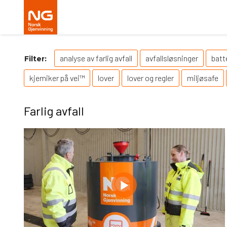
analyse av farlig avfall
avfallsløsninger
batt
Filter:
kjemiker på vei™
lover
lover og regler
miljøsafe
Farlig avfall