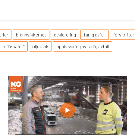
erier
brannsikkerhet
deklarering
farlig avfall
forskrifter
miljøsafe™
oljetank
oppbevaring av farlig avfall