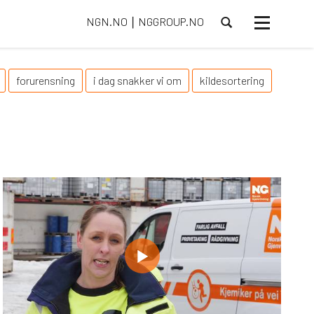
NGN.NO
NGGROUP.NO
⎮
Toggle
navigasjon
forurensning
i dag snakker vi om
kildesortering