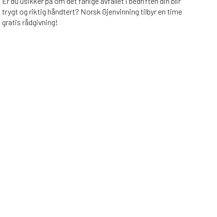
Er du usikker på om det farlige avfallet i bedriften din blir
trygt og riktig håndtert? Norsk Gjenvinning tilbyr en time
gratis rådgivning!