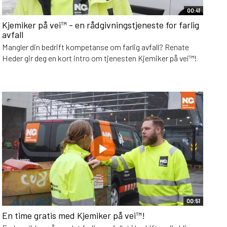
00:41
Kjemiker på vei™ - en rådgivningstjeneste for farlig
avfall
Mangler din bedrift kompetanse om farlig avfall? Renate
Heder gir deg en kort intro om tjenesten Kjemiker på vei™!
00:51
En time gratis med Kjemiker på vei™!