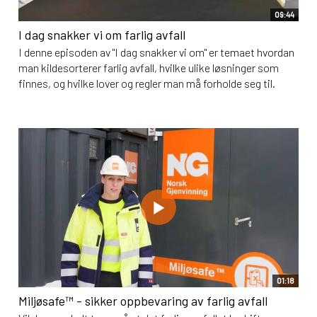
09:44
I dag snakker vi om farlig avfall
I denne episoden av "I dag snakker vi om" er temaet hvordan
man kildesorterer farlig avfall, hvilke ulike løsninger som
finnes, og hvilke lover og regler man må forholde seg til.
01:18
Miljøsafe™ - sikker oppbevaring av farlig avfall