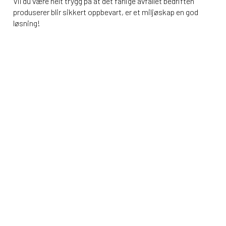
Vil du være helt trygg på at det farlige avfallet bedriften
produserer blir sikkert oppbevart, er et miljøskap en god
løsning!