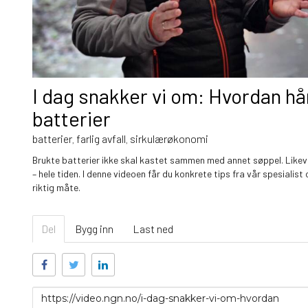
I dag snakker vi om: Hvordan h
batterier
batterier
farlig avfall
sirkulærøkonomi
,
,
Brukte batterier ikke skal kastet sammen med annet søppel. Likeve
– hele tiden. I denne videoen får du konkrete tips fra vår spesialis
riktig måte.
Del
Bygg inn
Last ned
Link
for