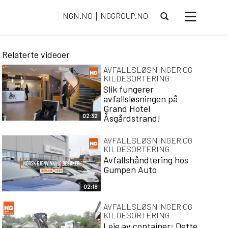
NGN.NO
NGGROUP.NO
⎮
Toggle
navigasjon
Relaterte videoer
AVFALLSLØSNINGER OG
KILDESORTERING
Slik fungerer
avfallsløsningen på
Grand Hotel
02:32
Åsgårdstrand!
AVFALLSLØSNINGER OG
KILDESORTERING
Avfallshåndtering hos
Gumpen Auto
02:18
AVFALLSLØSNINGER OG
KILDESORTERING
Leie av container: Dette