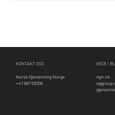
deling
KONTAKT OSS
WEB / B
Norsk Gjenvinning Norge
ngn.no
+47 987 09700
nggroup.
gjenvinn