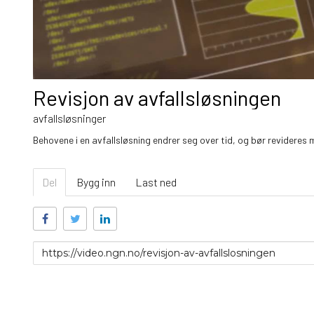
Revisjon av avfallsløsningen
avfallsløsninger
Behovene i en avfallsløsning endrer seg over tid, og bør revideres
Del
Bygg inn
Last ned
Link
for
deling