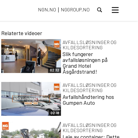
NGN.NO
NGGROUP.NO
⎮
Toggle
navigasjon
Relaterte videoer
AVFALLSLØSNINGER OG
KILDESORTERING
Slik fungerer
avfallsløsningen på
Grand Hotel
02:32
Åsgårdstrand!
AVFALLSLØSNINGER OG
KILDESORTERING
Avfallshåndtering hos
Gumpen Auto
02:18
AVFALLSLØSNINGER OG
KILDESORTERING
Leie av container: Dette