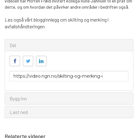
videoen har Morten Frøid invitert kollega Rune Jahnsen til en prat om
dette, og om hvordan det påvirker andre områder i bedriften også.
Les også vårt blogginnlegg om skilting og merking i
avfallshåndteringen
Del
Link
for
deling
Bygg inn
Last ned
Relaterte videoer