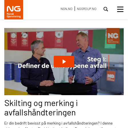
⎮
Tog
NGN.NO
NGGROUP.NO
nav
Skilting og merking i
avfallshåndteringen
Er din bedrift bevisst på merking i avfallshåndteringen? I denne