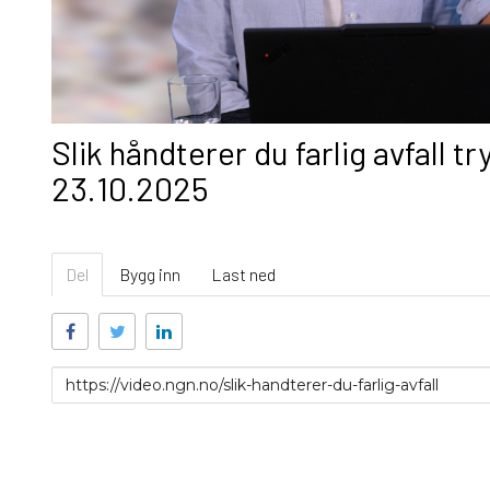
Slik håndterer du farlig avfall tr
23.10.2025
Del
Bygg inn
Last ned
Link
for
deling