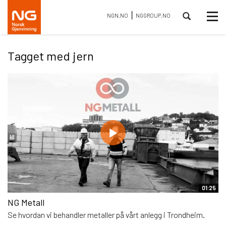
⎮
Tog
NGN.NO
NGGROUP.NO
nav
Tagget med jern
01:25
NG Metall
Se hvordan vi behandler metaller på vårt anlegg i Trondheim.