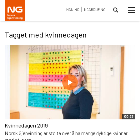
⎮
Tog
NGN.NO
NGGROUP.NO
nav
Tagget med kvinnedagen
00:23
Kvinnedagen 2019
Norsk Gjenvinning er stolte over å ha mange dyktige kvinner
med på laget