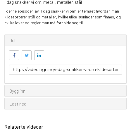
I dag snakker vi om
metall
metaller
stål
,
,
,
I denne episoden av "I dag snakker vi om" er temaet hvordan man
kildesorterer stål og metaller, hvilke ulike løsninger som finnes, og
hvilke lover og regler man må forholde seg til.
Del
Link
for
deling
Bygg inn
Last ned
Relaterte videoer