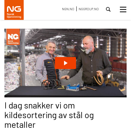
⎮
Tog
NGN.NO
NGGROUP.NO
nav
I dag snakker vi om
kildesortering av stål og
metaller