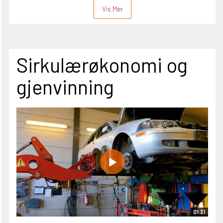
Vis Mer
Sirkulærøkonomi og
gjenvinning
01:31