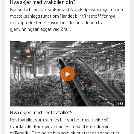
Hva skjer med vrakbilen din?
Kasserte biler som vrakes ved Norsk Gjenvinnings mange
mottaksanlegg rundt om i landet blir til råstoff for nye
metallprodukter. Se hvordan i denne videoen fra
gjenvinningsanlegget ved Øra...
01:33
Hva skjer med restavfallet?
Restavfallet som samles blir sortert med tanke på
hvordan det kan gjenvinnes. Bli med til Groruddalen
miljøpark i Oslo og se hva som skjer etter at søppelet er