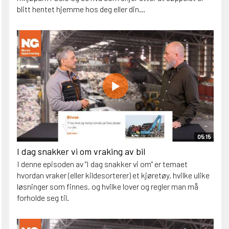
blitt hentet hjemme hos deg eller din...
05:15
I dag snakker vi om vraking av bil
I denne episoden av "I dag snakker vi om" er temaet
hvordan vraker (eller kildesorterer) et kjøretøy, hvilke ulike
løsninger som finnes, og hvilke lover og regler man må
forholde seg til.