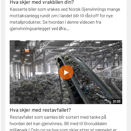
Hva skjer med vrakbilen din?
Kasserte biler som vrakes ved Norsk Gjenvinnings mange
mottaksanlegg rundt om i landet blir til råstoff for nye
metallprodukter. Se hvordan i denne videoen fra
gjenvinningsanlegget ved Øra...
01:33
Hva skjer med restavfallet?
Restavfallet som samles blir sortert med tanke på
hvordan det kan gjenvinnes. Bli med til Groruddalen
miljøpark i Oslo og se hva som skjer etter at søppelet er