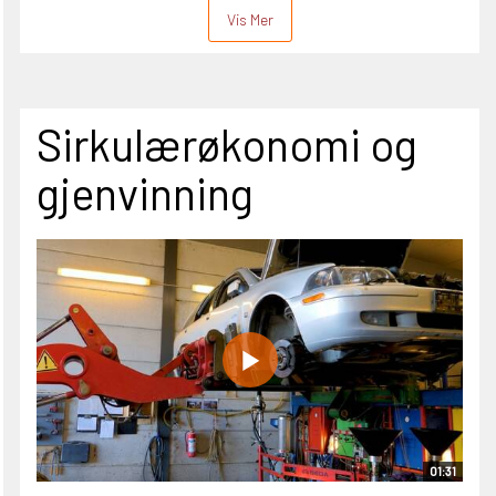
Vis Mer
Sirkulærøkonomi og
gjenvinning
01:31