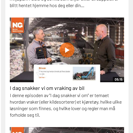
blitt hentet hjemme hos deg eller din...
05:15
I dag snakker vi om vraking av bil
I denne episoden av "I dag snakker vi om" er temaet
hvordan vraker (eller kildesorterer) et kjøretøy, hvilke ulike
løsninger som finnes, og hvilke lover og regler man må
forholde seg til.